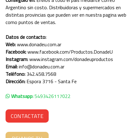
SANTA CRUZ
Argentino sin costo. Distribuidoras y supermercados en
distintas provincias que pueden ver en nuestra pagina web
SANTA FE
como puntos de ventas.
SANTIAGO DEL ESTERO
Datos de contacto:
Web:
www.donadeu.com.ar
TIERRA DEL FUEGO
Facebook:
www.facebook.com/Productos.DonadeU
Instagram:
www.instagram.com/donadeuproductos
TUCUMÁN
Email:
info@donadeu.com.ar
Teléfono:
342.458.7568
Dirección:
Espora 3716 - Santa Fe
Whatsapp:
5493426117022
CONTACTATE