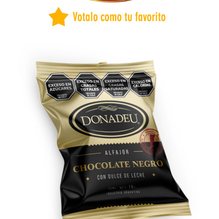
BUENOS AIRES
CAPITAL FEDERAL
CATAMARCA
CHACO
CHUBUT
CORDOBA
CORRIENTES
COSTA ATLANTICA
ENTRE RÍOS
FORMOSA