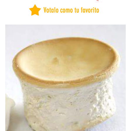
BUENOS AIRES
CAPITAL FEDERAL
CATAMARCA
CHACO
CHUBUT
CORDOBA
CORRIENTES
COSTA ATLANTICA
ENTRE RÍOS
FORMOSA