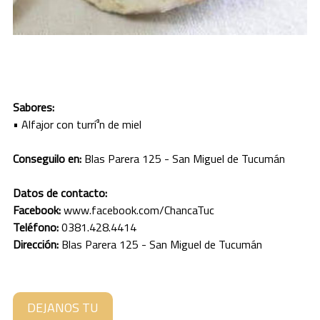
JUJUY
LA PAMPA
LA RIOJA
Sabores:
MENDOZA
• Alfajor con turrí³n de miel
MISIONES
Conseguilo en:
Blas Parera 125 - San Miguel de Tucumán
NEUQUEN
Datos de contacto:
Facebook:
www.facebook.com/ChancaTuc
RIO NEGRO
Teléfono:
0381.428.4414
SALTA
Dirección:
Blas Parera 125 - San Miguel de Tucumán
SAN JUAN
SAN LUIS
DEJANOS TU