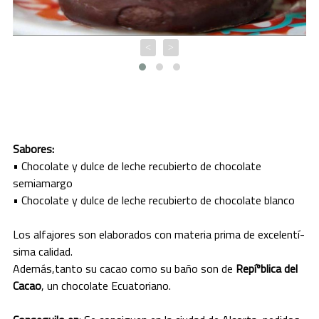
JUJUY
<
>
LA PAMPA
LA RIOJA
MENDOZA
MISIONES
Sabores:
• Chocolate y dulce de leche recubierto de chocolate
NEUQUEN
semiamargo
• Chocolate y dulce de leche recubierto de chocolate blanco
RIO NEGRO
Los alfajores son elaborados con materia prima de excelentí­
SALTA
sima calidad.
Además,tanto su cacao como su baño son de
Repíºblica del
SAN JUAN
Cacao
, un chocolate Ecuatoriano.
SAN LUIS