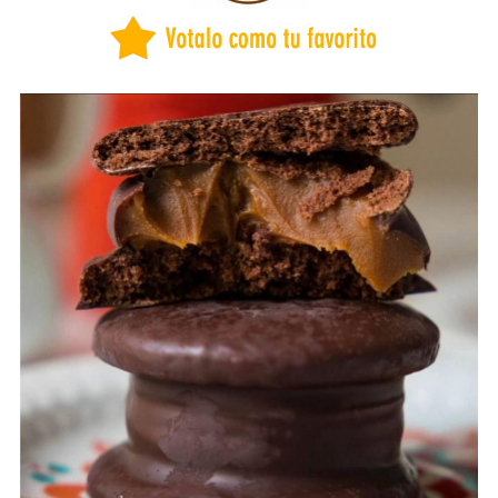
BUENOS AIRES
CAPITAL FEDERAL
CATAMARCA
CHACO
CHUBUT
CORDOBA
CORRIENTES
COSTA ATLANTICA
ENTRE RÍOS
FORMOSA