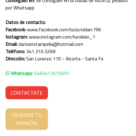
Conseguilo en:
Se consiguen en la ciudad de Alcorta, pedidos
SANTA CRUZ
por Whatsapp
SANTA FE
Datos de contacto:
Facebook:
www.facebook.com/lucia.roldan.796
SANTIAGO DEL ESTERO
Instagram:
www.instagram.com/luroldan_1
Email:
damianstampella@hotmail.com
TIERRA DEL FUEGO
Teléfono:
341.310.3268
Dirección:
San Lorenzo 170 - Alcorta - Santa Fe
TUCUMÁN
Whatsapp:
5493413575097
CONTACTATE
DEJANOS TU
OPINIÓN