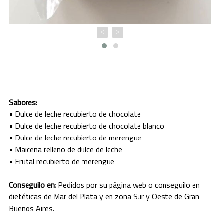
JUJUY
<
>
LA PAMPA
LA RIOJA
MENDOZA
MISIONES
Sabores:
• Dulce de leche recubierto de chocolate
NEUQUEN
• Dulce de leche recubierto de chocolate blanco
• Dulce de leche recubierto de merengue
RIO NEGRO
• Maicena relleno de dulce de leche
• Frutal recubierto de merengue
SALTA
Conseguilo en:
Pedidos por su página web o conseguilo en
SAN JUAN
dietéticas de Mar del Plata y en zona Sur y Oeste de Gran
Buenos Aires.
SAN LUIS