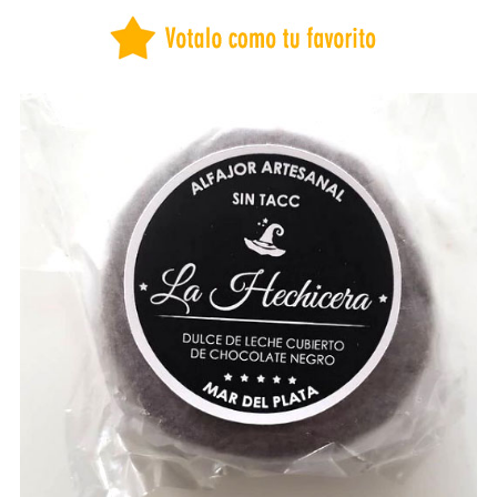
BUENOS AIRES
CAPITAL FEDERAL
CATAMARCA
CHACO
CHUBUT
CORDOBA
CORRIENTES
COSTA ATLANTICA
ENTRE RÍOS
FORMOSA