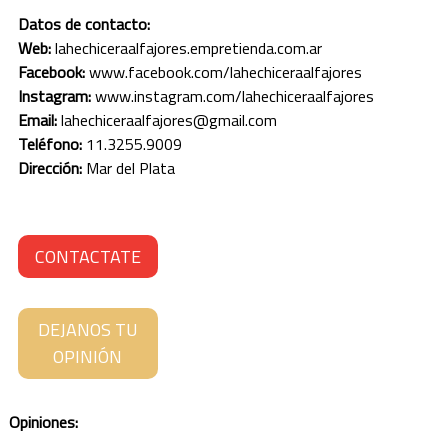
SANTA CRUZ
Datos de contacto:
Web:
lahechiceraalfajores.empretienda.com.ar
SANTA FE
Facebook:
www.facebook.com/lahechiceraalfajores
Instagram:
www.instagram.com/lahechiceraalfajores
SANTIAGO DEL ESTERO
Email:
lahechiceraalfajores@gmail.com
Teléfono:
11.3255.9009
TIERRA DEL FUEGO
Dirección:
Mar del Plata
TUCUMÁN
CONTACTATE
DEJANOS TU
OPINIÓN
Opiniones: