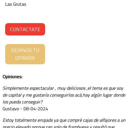
Las Grutas
SANTA CRUZ
SANTA FE
CONTACTATE
SANTIAGO DEL ESTERO
TIERRA DEL FUEGO
DEJANOS TU
TUCUMÁN
OPINIÓN
Opiniones:
Simplemente espectacular , muy deliciosos ,el tema es que soy
de capital y me gustaría conseguirlos acá,hay algún lugar donde
los pueda conseguir?
Gustavo - 08-04-2024
Estoy totalmente enojada ya que compré cajas de alfajores a un
precio elevado porque ran solo de frambuesa y resultó que