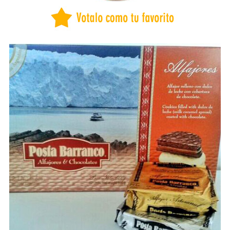
BUENOS AIRES
CAPITAL FEDERAL
CATAMARCA
CHACO
CHUBUT
CORDOBA
CORRIENTES
COSTA ATLANTICA
ENTRE RÍOS
FORMOSA