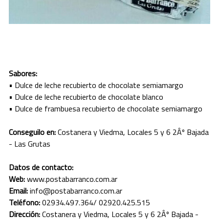
JUJUY
LA PAMPA
LA RIOJA
Sabores:
MENDOZA
• Dulce de leche recubierto de chocolate semiamargo
• Dulce de leche recubierto de chocolate blanco
MISIONES
• Dulce de frambuesa recubierto de chocolate semiamargo
NEUQUEN
Conseguilo en:
Costanera y Viedma, Locales 5 y 6 2Âº Bajada
- Las Grutas
RIO NEGRO
SALTA
Datos de contacto:
Web:
www.postabarranco.com.ar
SAN JUAN
Email:
info@postabarranco.com.ar
Teléfono:
02934.497.364/ 02920.425.515
SAN LUIS
Dirección:
Costanera y Viedma, Locales 5 y 6 2Âº Bajada -