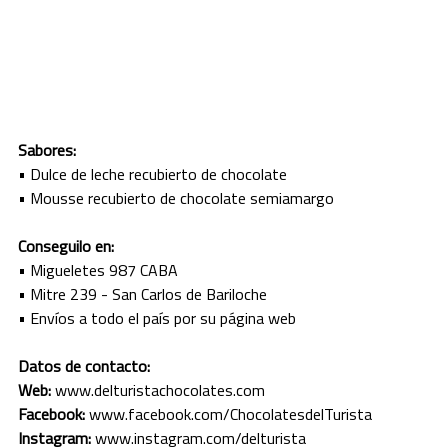
JUJUY
LA PAMPA
LA RIOJA
Sabores:
MENDOZA
• Dulce de leche recubierto de chocolate
• Mousse recubierto de chocolate semiamargo
MISIONES
Conseguilo en:
NEUQUEN
• Migueletes 987 CABA
• Mitre 239 - San Carlos de Bariloche
RIO NEGRO
• Enví­os a todo el paí­s por su página web
SALTA
Datos de contacto:
SAN JUAN
Web:
www.delturistachocolates.com
Facebook:
www.facebook.com/ChocolatesdelTurista
SAN LUIS
Instagram:
www.instagram.com/delturista