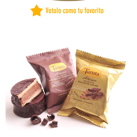
BUENOS AIRES
CAPITAL FEDERAL
CATAMARCA
CHACO
CHUBUT
CORDOBA
CORRIENTES
COSTA ATLANTICA
ENTRE RÍOS
FORMOSA