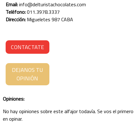
Email:
info@delturistachocolates.com
SANTA CRUZ
Teléfono:
011.3978.3337
Dirección:
Migueletes 987 CABA
SANTA FE
SANTIAGO DEL ESTERO
CONTACTATE
TIERRA DEL FUEGO
TUCUMÁN
DEJANOS TU
OPINIÓN
Opiniones:
No hay opiniones sobre este alfajor todavía. Se vos el primero
en opinar.