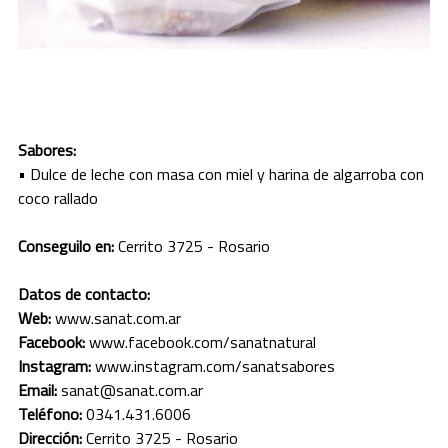
JUJUY
LA PAMPA
LA RIOJA
Sabores:
MENDOZA
• Dulce de leche con masa con miel y harina de algarroba con
coco rallado
MISIONES
Conseguilo en:
Cerrito 3725 - Rosario
NEUQUEN
Datos de contacto:
RIO NEGRO
Web:
www.sanat.com.ar
SALTA
Facebook:
www.facebook.com/sanatnatural
Instagram:
www.instagram.com/sanatsabores
SAN JUAN
Email:
sanat@sanat.com.ar
Teléfono:
0341.431.6006
SAN LUIS
Dirección:
Cerrito 3725 - Rosario