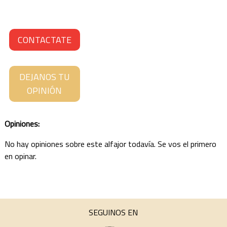
SANTA CRUZ
SANTA FE
CONTACTATE
SANTIAGO DEL ESTERO
DEJANOS TU
TIERRA DEL FUEGO
OPINIÓN
TUCUMÁN
Opiniones:
No hay opiniones sobre este alfajor todavía. Se vos el primero
en opinar.
SEGUINOS EN