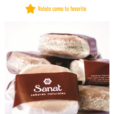
BUENOS AIRES
CAPITAL FEDERAL
CATAMARCA
CHACO
CHUBUT
CORDOBA
CORRIENTES
COSTA ATLANTICA
ENTRE RÍOS
FORMOSA